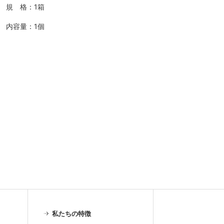
規 格：1箱
内容量：1個
私たちの特徴