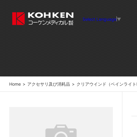
Select Language
▼
Home
>
アクセサリ及び消耗品
>
クリアウインド（ベインライトL