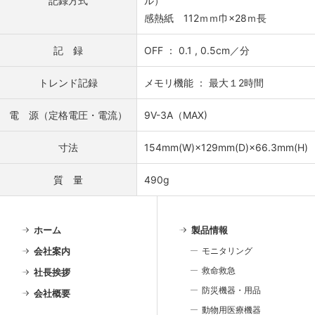
記録方式
ル）
感熱紙 112ｍｍ巾×28ｍ長
記 録
OFF ： 0.1 , 0.5cm／分
トレンド記録
メモリ機能 ： 最大１2時間
電 源（定格電圧・電流）
9V-3A（MAX)
寸法
154mm(W)×129mm(D)×66.3mm(H)
質 量
490g
ホーム
製品情報
会社案内
モニタリング
救命救急
社長挨拶
防災機器・用品
会社概要
動物用医療機器